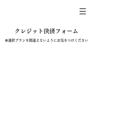
​クレジット決済フォーム
※選択プランを間違えないように​お気をつけください
【6ヶ月】コンサルティング契約
【12ヶ月】コンサルティング契約
【デポジット用】決済リンク
TLBコーチング